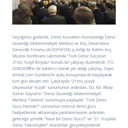
Geçtiğimiz günlerde, Deniz Kuvvetleri Komutanlığı Deniz
Güvenliği Mükemmeliyet Merkezi ve Koç Üniversitesi
Denizcilik Forumu (KÜDENFOR) iş birliği ile Rahmi Koç
Müzesi Konferans salonunda “Türk Deniz Gücünün
21’nci Yüzyıl Boyutu” konulu bir çalıştay düzenlendi. İTÜ-
GİMDER®’in de katılımcı olarak yer aldığı çalıştay, Sayın
Amiral Cem Gürdeniz’in açılış konuşması ile başlayarak
tüm gün devam etti.
Çalıştayda “21’inci yüzyıl:
Okyanuslar Yüzyılı” sunumunun ardından, Dz. Kd. Albay
Sümer Kayser’in “Deniz Güvenliği Mükemmeliyet
Merkezi Tanıtımı” sunumuyla paylaşıldı. “Türk Deniz
Gücü Nerede?” sorusunun mevcut deniz gücü
faaliyetlerinin aktarımıyla yanıtlanmasının ardından
geleceğe yönelik “Nasıl Bir Deniz Gücü?” ve “21. Yüzyılda
Deniz Teknolojileri” oturumları gerçekleştirilerek