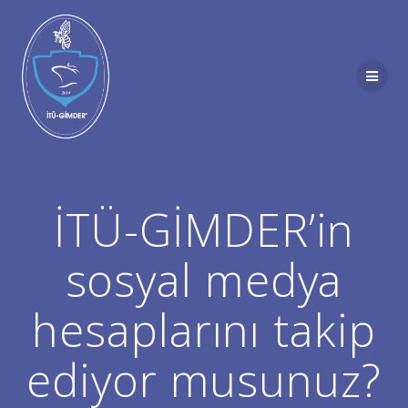
Skip
to
content
İTÜ-GİMDER’in
sosyal medya
hesaplarını takip
ediyor musunuz?