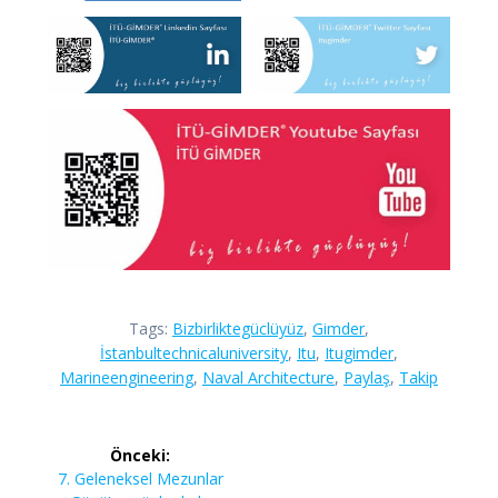
Tags:
Bizbirliktegüclüyüz
,
Gimder
,
İstanbultechnicaluniversity
,
Itu
,
Itugimder
,
Marineengineering
,
Naval Architecture
,
Paylaş
,
Takip
Yazı
Önceki:
gezinmesi
Önceki
7. Geleneksel Mezunlar