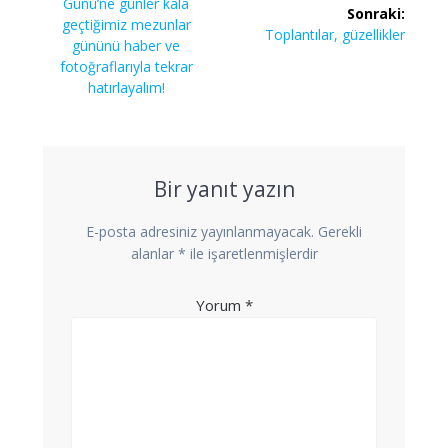
yazı:
Günü’ne günler kala
Sonraki:
geçtiğimiz mezunlar
Sonraki
Toplantılar, güzellikler
gününü haber ve
yazı:
fotoğraflarıyla tekrar
hatırlayalım!
Bir yanıt yazın
E-posta adresiniz yayınlanmayacak.
Gerekli
alanlar
*
ile işaretlenmişlerdir
Yorum
*