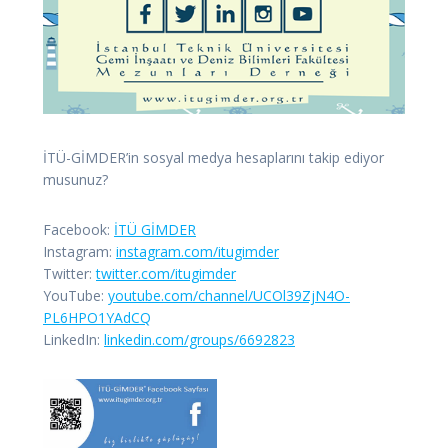
İTÜ-GİMDER’in sosyal medya hesaplarını takip ediyor
musunuz?
Facebook:
İTÜ GİMDER
Instagram:
instagram.com/itugimder
Twitter:
twitter.com/itugimder
YouTube:
youtube.com/channel/UCOl39ZjN4O-
PL6HPO1YAdCQ
LinkedIn:
linkedin.com/groups/6692823