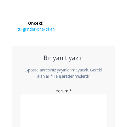
Yazı
Önceki:
gezinmesi
Önceki
itu-gimder-one-cikan
yazı:
Bir yanıt yazın
E-posta adresiniz yayınlanmayacak.
Gerekli
alanlar
*
ile işaretlenmişlerdir
Yorum
*