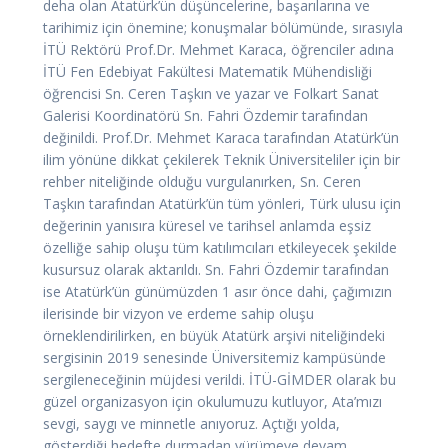
deha olan Atatürk’ün düşüncelerine, başarılarına ve
tarihimiz için önemine; konuşmalar bölümünde, sırasıyla
İTÜ Rektörü Prof.Dr. Mehmet Karaca, öğrenciler adına
İTÜ Fen Edebiyat Fakültesi Matematik Mühendisliği
öğrencisi Sn. Ceren Taşkın ve yazar ve Folkart Sanat
Galerisi Koordinatörü Sn. Fahri Özdemir tarafından
değinildi. Prof.Dr. Mehmet Karaca tarafından Atatürk’ün
ilim yönüne dikkat çekilerek Teknik Üniversiteliler için bir
rehber niteliğinde olduğu vurgulanırken, Sn. Ceren
Taşkın tarafından Atatürk’ün tüm yönleri, Türk ulusu için
değerinin yanısıra küresel ve tarihsel anlamda eşsiz
özelliğe sahip oluşu tüm katılımcıları etkileyecek şekilde
kusursuz olarak aktarıldı. Sn. Fahri Özdemir tarafından
ise Atatürk’ün günümüzden 1 asır önce dahi, çağımızın
ilerisinde bir vizyon ve erdeme sahip oluşu
örneklendirilirken, en büyük Atatürk arşivi niteliğindeki
sergisinin 2019 senesinde Üniversitemiz kampüsünde
sergileneceğinin müjdesi verildi. İTÜ-GİMDER olarak bu
güzel organizasyon için okulumuzu kutluyor, Ata’mızı
sevgi, saygı ve minnetle anıyoruz. Açtığı yolda,
gösterdiği hedefte durmadan yürümeye devam