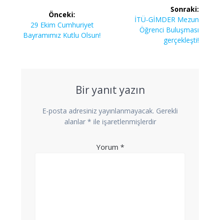
Yazı
Sonraki:
Önceki:
gezinmesi
Sonraki
İTÜ-GİMDER Mezun
Önceki
29 Ekim Cumhuriyet
yazı:
Öğrenci Buluşması
yazı:
Bayramımız Kutlu Olsun!
gerçekleşti!
Bir yanıt yazın
E-posta adresiniz yayınlanmayacak.
Gerekli
alanlar
*
ile işaretlenmişlerdir
Yorum
*