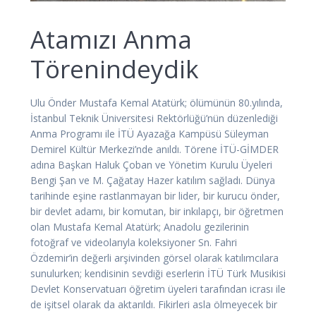
Atamızı Anma
Törenindeydik
Ulu Önder Mustafa Kemal Atatürk; ölümünün 80.yılında,
İstanbul Teknik Üniversitesi Rektörlüğü’nün düzenlediği
Anma Programı ile İTÜ Ayazağa Kampüsü Süleyman
Demirel Kültür Merkezi’nde anıldı. Törene İTÜ-GİMDER
adına Başkan Haluk Çoban ve Yönetim Kurulu Üyeleri
Bengi Şan ve M. Çağatay Hazer katılım sağladı. Dünya
tarihinde eşine rastlanmayan bir lider, bir kurucu önder,
bir devlet adamı, bir komutan, bir inkılapçı, bir öğretmen
olan Mustafa Kemal Atatürk; Anadolu gezilerinin
fotoğraf ve videolarıyla koleksiyoner Sn. Fahri
Özdemir’in değerli arşivinden görsel olarak katılımcılara
sunulurken; kendisinin sevdiği eserlerin İTÜ Türk Musikisi
Devlet Konservatuarı öğretim üyeleri tarafından icrası ile
de işitsel olarak da aktarıldı. Fikirleri asla ölmeyecek bir