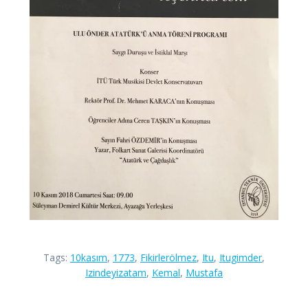
Tags:
10kasım
,
1773
,
Fikirlerölmez
,
Itu
,
Itugimder
,
Izindeyizatam
,
Kemal
,
Mustafa