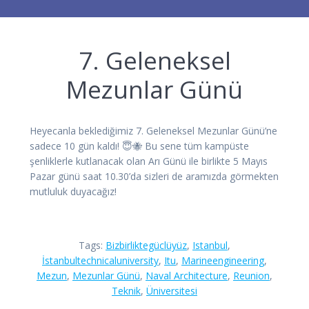
7. Geleneksel
Mezunlar Günü
Heyecanla beklediğimiz 7. Geleneksel Mezunlar Günü’ne
sadece 10 gün kaldı! 😇🐝 Bu sene tüm kampüste
şenliklerle kutlanacak olan Arı Günü ile birlikte 5 Mayıs
Pazar günü saat 10.30’da sizleri de aramızda görmekten
mutluluk duyacağız!
Tags:
Bizbirliktegüclüyüz
,
Istanbul
,
İstanbultechnicaluniversity
,
Itu
,
Marineengineering
,
Mezun
,
Mezunlar Günü
,
Naval Architecture
,
Reunion
,
Teknik
,
Üniversitesi