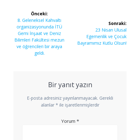
Yazı
Önceki:
gezinmesi
Önceki
8. Geleneksel Kahvaltı
Sonraki:
yazı:
organizasyonunda İTÜ
Sonraki
23 Nisan Ulusal
Gemi İnşaat ve Deniz
yazı:
Egemenlik ve Çocuk
Bilimleri Fakültesi mezun
Bayramımız Kutlu Olsun!
ve öğrencileri bir araya
geldi.
Bir yanıt yazın
E-posta adresiniz yayınlanmayacak.
Gerekli
alanlar
*
ile işaretlenmişlerdir
Yorum
*