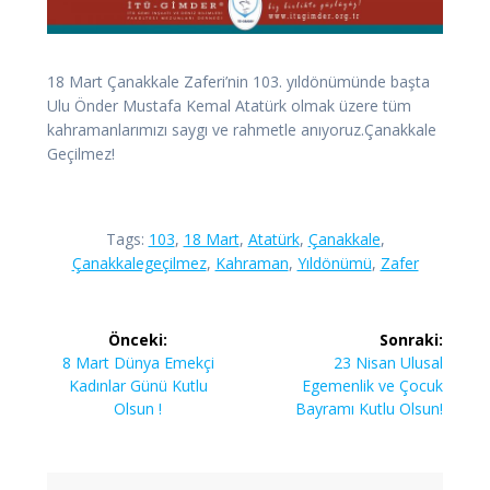
18 Mart Çanakkale Zaferi’nin 103. yıldönümünde başta
Ulu Önder Mustafa Kemal Atatürk olmak üzere tüm
kahramanlarımızı saygı ve rahmetle anıyoruz.Çanakkale
Geçilmez!
Tags:
103
,
18 Mart
,
Atatürk
,
Çanakkale
,
Çanakkalegeçilmez
,
Kahraman
,
Yıldönümü
,
Zafer
Yazı
Önceki:
Sonraki:
gezinmesi
Önceki
Sonraki
8 Mart Dünya Emekçi
23 Nisan Ulusal
yazı:
yazı:
Kadınlar Günü Kutlu
Egemenlik ve Çocuk
Olsun !
Bayramı Kutlu Olsun!