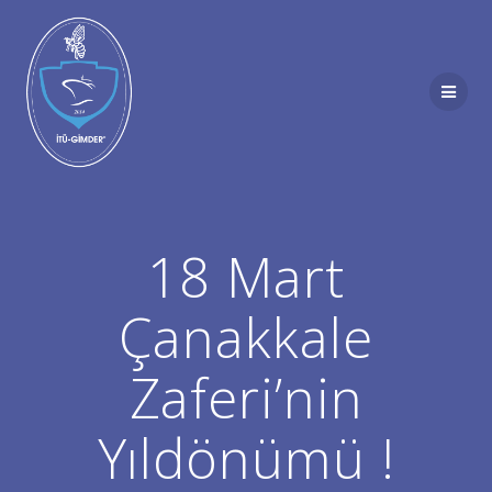
Skip
to
content
18 Mart
Çanakkale
Zaferi’nin
Yıldönümü !