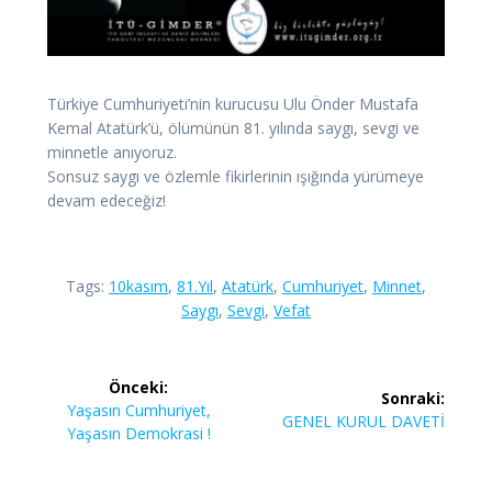
Türkiye Cumhuriyeti’nin kurucusu Ulu Önder Mustafa
Kemal Atatürk’ü, ölümünün 81. yılında saygı, sevgi ve
minnetle anıyoruz.
Sonsuz saygı ve özlemle fikirlerinin ışığında yürümeye
devam edeceğiz!
Tags:
10kasım
,
81.yıl
,
Atatürk
,
Cumhuriyet
,
Minnet
,
Saygı
,
Sevgi
,
Vefat
Yazı
Önceki:
Sonraki:
gezinmesi
Önceki
Yaşasın Cumhuriyet,
Sonraki
GENEL KURUL DAVETİ
yazı:
Yaşasın Demokrasi !
yazı: