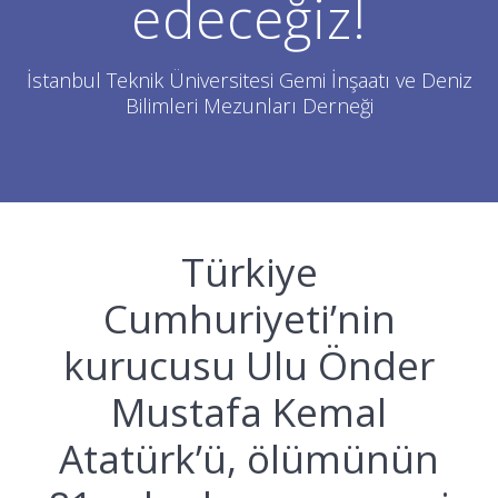
edeceğiz!
İstanbul Teknik Üniversitesi Gemi İnşaatı ve Deniz
Bilimleri Mezunları Derneği
Türkiye
Cumhuriyeti’nin
kurucusu Ulu Önder
Mustafa Kemal
Atatürk’ü, ölümünün