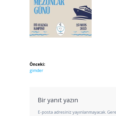
Yazı
Önceki:
gezinmesi
Önceki
gimder
yazı:
Bir yanıt yazın
E-posta adresiniz yayınlanmayacak.
Gere