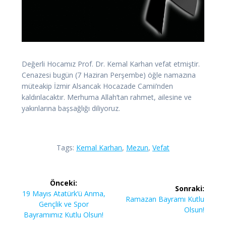
Değerli Hocamız Prof. Dr. Kemal Karhan vefat etmiştir.
Cenazesi bugün (7 Haziran Perşembe) öğle namazına
müteakip İzmir Alsancak Hocazade Camii’nden
kaldırılacaktır. Merhuma Allah’tan rahmet, ailesine ve
yakınlarına başsağlığı diliyoruz.
Tags:
Kemal Karhan
,
Mezun
,
Vefat
Yazı
Önceki:
Sonraki:
gezinmesi
Önceki
19 Mayıs Atatürk’ü Anma,
Sonraki
Ramazan Bayramı Kutlu
yazı:
Gençlik ve Spor
yazı:
Olsun!
Bayramımız Kutlu Olsun!