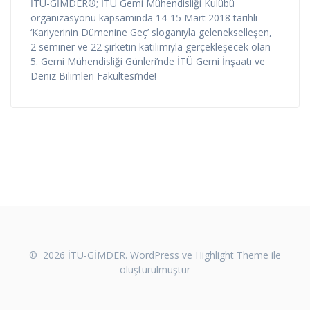
İTÜ-GİMDER®; İTÜ Gemi Mühendisliği Kulübü
organizasyonu kapsamında 14-15 Mart 2018 tarihli
‘Kariyerinin Dümenine Geç’ sloganıyla gelenekselleşen,
2 seminer ve 22 şirketin katılımıyla gerçekleşecek olan
5. Gemi Mühendisliği Günleri’nde İTÜ Gemi İnşaatı ve
Deniz Bilimleri Fakültesi’nde!
© 2026 İTÜ-GİMDER. WordPress ve
Highlight Theme
ile
oluşturulmuştur