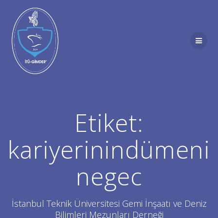
Skip
to
content
Etiket:
kariyerinindümeni
negec
İstanbul Teknik Üniversitesi Gemi İnşaatı ve Deniz
Bilimleri Mezunları Derneği