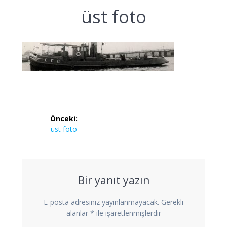
üst foto
Yazı
Önceki:
gezinmesi
Önceki
üst foto
yazı:
Bir yanıt yazın
E-posta adresiniz yayınlanmayacak.
Gerekli
alanlar
*
ile işaretlenmişlerdir