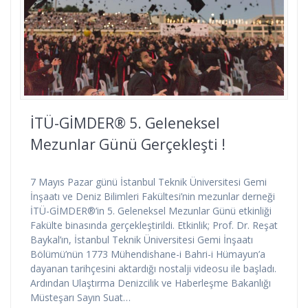
İTÜ-GİMDER® 5. Geleneksel
Mezunlar Günü Gerçekleşti !
7 Mayıs Pazar günü İstanbul Teknik Üniversitesi Gemi
İnşaatı ve Deniz Bilimleri Fakültesi’nin mezunlar derneği
İTÜ-GİMDER®’in 5. Geleneksel Mezunlar Günü etkinliği
Fakülte binasında gerçekleştirildi. Etkinlik; Prof. Dr. Reşat
Baykal’ın, İstanbul Teknik Üniversitesi Gemi İnşaatı
Bölümü’nün 1773 Mühendishane-i Bahri-i Hümayun’a
dayanan tarihçesini aktardığı nostalji videosu ile başladı.
Ardından Ulaştırma Denizcilik ve Haberleşme Bakanlığı
Müsteşarı Sayın Suat…