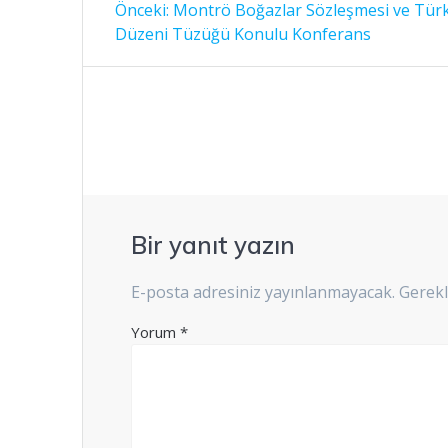
Yazı
Önceki
Önceki:
Montrö Boğazlar Sözleşmesi ve Türk
yazı:
gezinmesi
Düzeni Tüzüğü Konulu Konferans
Bir yanıt yazın
E-posta adresiniz yayınlanmayacak.
Gerekl
Yorum
*