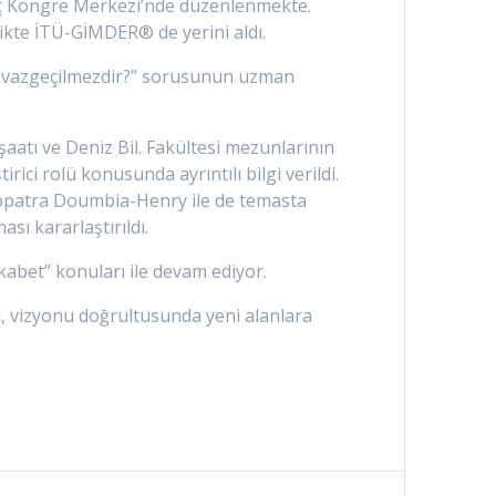
liç Kongre Merkezi’nde düzenlenmekte.
ik
te İTÜ-GİMDER® de yerini aldı.
n vazgeçilmezdir?” sorusunun uzman
atı ve Deniz Bil. Fakültesi mezunlarının
ci rolü konusunda ayrıntılı bilgi verildi.
leopatra Doumbia-Henry ile de temasta
ası kararlaştırıldı.
ekabet” konuları ile devam ediyor.
, vizyonu doğrultusunda yeni alanlara