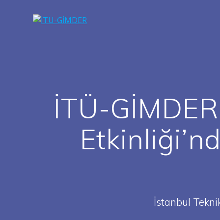
Skip
to
content
İTÜ-GİMDER®
Etkinliği’n
İstanbul Tekni