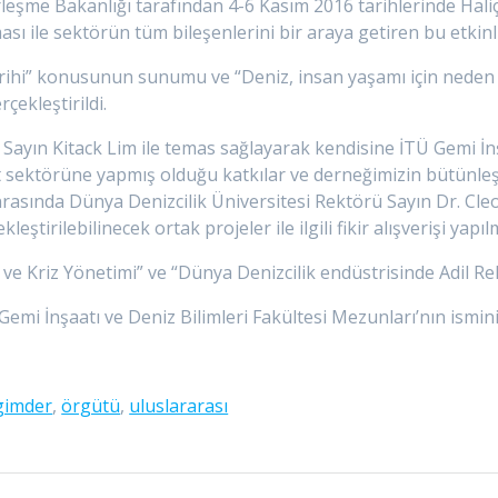
erleşme Bakanlığı tarafından 4-6 Kasım 2016 tarihlerinde Ha
ası ile sektörün tüm bileşenlerini bir araya getiren bu etkinl
arihi” konusunun sunumu ve “Deniz, insan yaşamı için nede
çekleştirildi.
yın Kitack Lim ile temas sağlayarak kendisine İTÜ Gemi İnşa
sektörüne yapmış olduğu katkılar ve derneğimizin bütünleştiri
onrasında Dünya Denizcilik Üniversitesi Rektörü Sayın Dr. C
ştirilebilinecek ortak projeler ile ilgili fikir alışverişi yapılm
i ve Kriz Yönetimi” ve “Dünya Denizcilik endüstrisinde Adil R
i İnşaatı ve Deniz Bilimleri Fakültesi Mezunları’nın ismini
gimder
,
örgütü
,
uluslararası