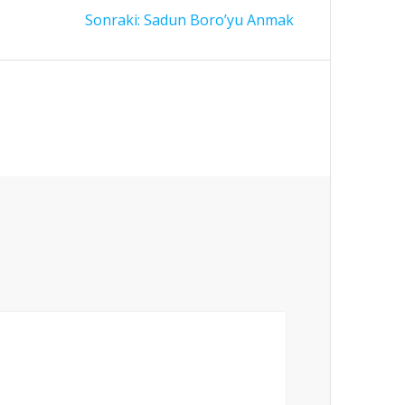
Sonraki
Sonraki:
Sadun Boro’yu Anmak
yazı: