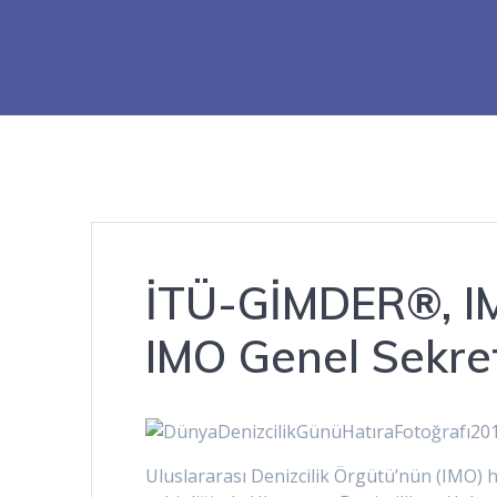
İTÜ-GİMDER®, IM
IMO Genel Sekrete
Uluslararası Denizcilik Örgütü’nün (IMO) h