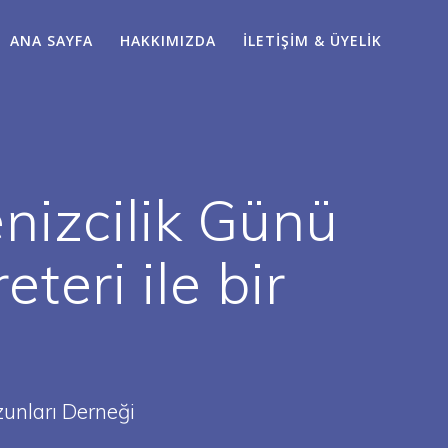
ANA SAYFA
HAKKIMIZDA
İLETIŞIM & ÜYELIK
izcilik Günü
teri ile bir
zunları Derneği