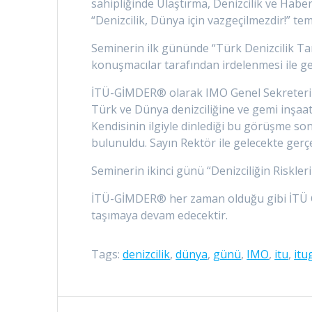
sahipliğinde Ulaştırma, Denizcilik ve Hab
“Denizcilik, Dünya için vazgeçilmezdir!” tem
Seminerin ilk gününde “Türk Denizcilik T
konuşmacılar tarafından irdelenmesi ile ger
İTÜ-GİMDER® olarak IMO Genel Sekreteri Sa
Türk ve Dünya denizciliğine ve gemi inşaat 
Kendisinin ilgiyle dinlediği bu görüşme s
bulunuldu. Sayın Rektör ile gelecekte gerçekle
Seminerin ikinci günü “Denizciliğin Riskler
İTÜ-GİMDER® her zaman olduğu gibi İTÜ Gem
taşımaya devam edecektir.
Tags:
denizcilik
,
dünya
,
günü
,
IMO
,
itu
,
itu